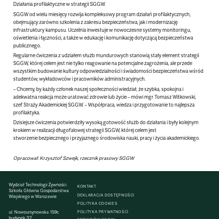
Działania profilaktyczne w strategii SGGW
SGGW od wielu miesięcy rozwija kompleksowy program działań profilaktycznych,
obejmujący zarówno szkolenia z zakresu bezpieczeństwa, jak i modernizację
infrastruktury kampusu. Uczelnia inwestuje w nowoczesne systemy monitoringu,
oświetlenia i łączności, a także w edukację i komunikację dotyczącą bezpieczeństwa
publicznego.
Regularne ćwiczenia z udziałem służb mundurowych stanowią stały element strategii
SGGW, której celem jest nie tylko reagowanie na potencjalne zagrożenia, ale przede
wszystkim
budowanie kultury odpowiedzialności i świadomości bezpieczeństwa
wśród
studentów, wykładowców i pracowników administracyjnych.
– Chcemy, by każdy członek naszej społeczności wiedział, że szybka, spokojna i
adekwatna reakcja może uratować zdrowie lub życie – mówi
mgr Tomasz Witkowski
,
szef Straży Akademickiej SGGW. –
Współpraca, wiedza i przygotowanie to najlepsza
profilaktyka.
Dzisiejsze ćwiczenia potwierdziły
wysoką gotowość służb do działania
i były kolejnym
krokiem w realizacji długofalowej strategii SGGW, której celem jest
stworzenie
bezpiecznego i przyjaznego środowiska nauki, pracy i życia akademickiego
.
Opracował: Krzysztof Szwejk, rzecznik prasowy SGGW
Wydział Technologii Żywności
KONTAKT
Szkoła Główna Gospodarstwa
DEKLARACJA DOSTĘPNOŚCI
Wiejskiego w Warszawie
POLITYKA COOKIES
ul. Nowoursynowska 159c
POLITYKA PRYWATNOŚCI
budynek 32