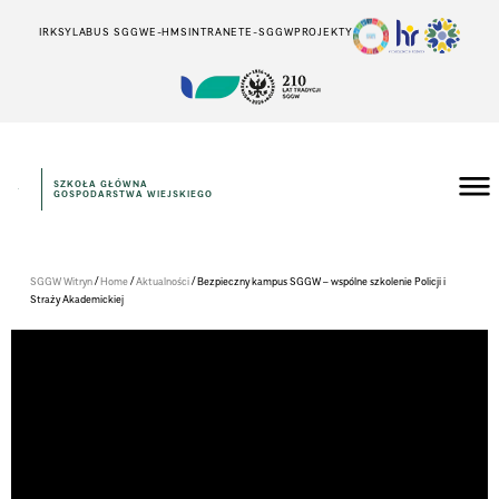
IRK
SYLABUS SGGW
E-HMS
INTRANET
E-SGGW
PROJEKTY
SZKOŁA GŁÓWNA
GOSPODARSTWA WIEJSKIEGO
/
/
/
SGGW Witryn
Home
Aktualności
Bezpieczny kampus SGGW – wspólne szkolenie Policji i
Straży Akademickiej