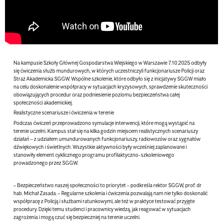
Na kampusie Szkoły Głównej Gospodarstwa Wiejskiego w Warszawie 7.10.2025 odbyły
się ćwiczenia służb mundurowych, w których uczestniczyli funkcjonariusze Policji oraz
Straż Akademicka SGGW. Wspólne szkolenie, które odbyło się z inicjatywy SGGW miało
na celu doskonalenie współpracy w sytuacjach kryzysowych, sprawdzenie skuteczności
obowiązujących procedur oraz podniesienie poziomu bezpieczeństwa całej
społeczności akademickiej.
Realistyczne scenariusze i ćwiczenia w terenie
Podczas ćwiczeń przeprowadzono symulacje interwencji, które mogą wystąpić na
terenie uczelni. Kampus stał się na kilka godzin miejscem realistycznych scenariuszy
działań – z udziałem umundurowanych funkcjonariuszy, radiowozów oraz sygnałów
dźwiękowych i świetlnych. Wszystkie aktywności były wcześniej zaplanowane i
stanowiły element cyklicznego programu profilaktyczno-szkoleniowego
prowadzonego przez SGGW.
–
Bezpieczeństwo naszej społeczności to priorytet
– podkreśla rektor SGGW, prof. dr
hab.
Michał Zasada
. – Regularne szkolenia i ćwiczenia pozwalają nam nie tylko doskonalić
współpracę z Policją i służbami ratunkowymi, ale też w praktyce testować przyjęte
procedury. Dzięki temu studenci i pracownicy wiedzą, jak reagować w sytuacjach
zagrożenia i mogą czuć się bezpieczniej na terenie uczelni.