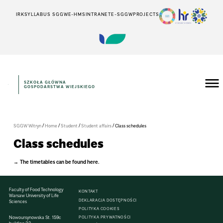
IRK
SYLLABUS SGGW
E-HMS
INTRANET
E-SGGW
PROJECTS
SZKOŁA GŁÓWNA
GOSPODARSTWA WIEJSKIEGO
/
/
/
/
SGGW Witryn
Home
Student
Student affairs
Class schedules
Class schedules
The timetables can be found here.
Faculty of Food Technology
KONTAKT
Warsaw University of Life
DEKLARACJA DOSTĘPNOŚCI
Sciences
POLITYKA COOKIES
Nowoursynowska St. 159c
POLITYKA PRYWATNOŚCI