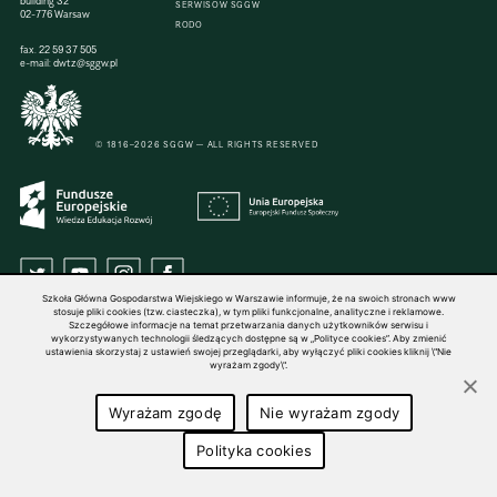
building 32
SERWISÓW SGGW
02-776 Warsaw
RODO
fax. 22 59 37 505
e-mail:
dwtz@sggw.pl
© 1816–2026 SGGW — ALL RIGHTS RESERVED
Szkoła Główna Gospodarstwa Wiejskiego w Warszawie informuje, że na swoich stronach www
stosuje pliki cookies (tzw. ciasteczka), w tym pliki funkcjonalne, analityczne i reklamowe.
Szczegółowe informacje na temat przetwarzania danych użytkowników serwisu i
wykorzystywanych technologii śledzących dostępne są w „Polityce cookies”. Aby zmienić
ustawienia skorzystaj z ustawień swojej przeglądarki, aby wyłączyć pliki cookies kliknij \"Nie
wyrażam zgody\".
Wyrażam zgodę
Nie wyrażam zgody
Polityka cookies