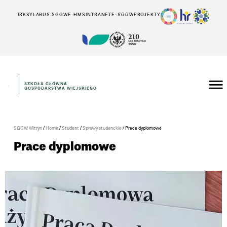
IRK
SYLABUS SGGW
E-HMS
INTRANET
E-SGGW
PROJEKTY
SZKOŁA GŁÓWNA
GOSPODARSTWA WIEJSKIEGO
/
/
/
/
SGGW Witryn
Home
Student
Sprawy studenckie
Prace dyplomowe
Prace dyplomowe