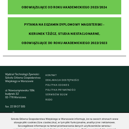
OBOWIĄZUJĄCE OD ROKU AKADEMICKIEGO 2023/2024
PYTANIA NA EGZAMIN DYPLOMOWY MAGISTERSKI -
KIERUNEK TŻIŻCZ, STUDIA NIESTACJONARNE,
OBOWIĄZUJĄCE DO ROKU AKADEMICKIEGO 2022/2023
Wydział Technologii Żywności
KONTAKT
Szkoła Główna Gospodarstwa
DEKLARACJA DOSTĘPNOŚCI
Wiejskiego w Warszawie
POLITYKA COOKIES
ul. Nowoursynowska 159c
POLITYKA PRYWATNOŚCI
budynek 32
SERWISÓW SGGW
02-776 Warszawa
RODO
fax. 22 59 37 505
Szkoła Główna Gospodarstwa Wiejskiego w Warszawie informuje, że na swoich stronach www
stosuje pliki cookies (tzw. ciasteczka), w tym pliki funkcjonalne, analityczne i reklamowe.
Szczegółowe informacje na temat przetwarzania danych użytkowników serwisu i
© 1816–2026 SGGW — ALL RIGHTS RESERVED