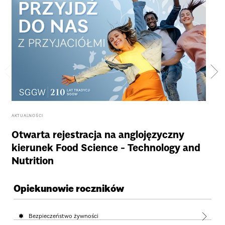
AKTUALNOŚCI
AKTU
Otwarta rejestracja na anglojęzyczny
Zo
kierunek Food Science - Technology and
ma
Nutrition
Opiekunowie roczników
Bezpieczeństwo żywności