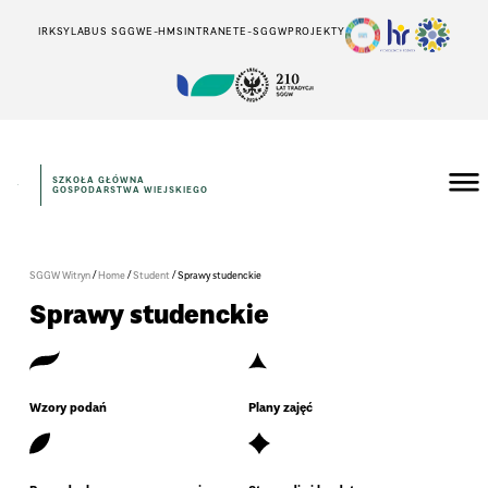
IRK
SYLABUS SGGW
E-HMS
INTRANET
E-SGGW
PROJEKTY
SZKOŁA GŁÓWNA
GOSPODARSTWA WIEJSKIEGO
/
/
/
SGGW Witryn
Home
Student
Sprawy studenckie
Sprawy studenckie
Wzory podań
Plany zajęć