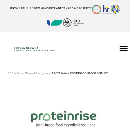
IRK
SYLABUS SGGW
E-HMS
INTRANET
E-SGGW
PROJEKTY
SZKOŁA GŁÓWNA
GOSPODARSTWA WIEJSKIEGO
/
/
/
SGGW Witryn
Home
Oferty pracy
PROTEINrise – TECHNOLOG/R&D SPECIALIST