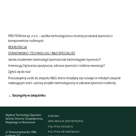
PROTEINrise sp. z o.o.
– spółka technologiczna z branży produkcji żywności z
komponentów roślinnych.
REKRUTACJA
STANOWISKO: TECHNOLOG / R&D SPECIALIST
Jesteś studentem
technologii żywności
lub technologiem żywności?
Interesują Cię
branża spożywcza, zdrowa żywność i roślinna rewolucja
?
Zgłoś się do nas!
Poszukujemy osób
do zespołu R&D
, które chciałyby się rozwijać w młodym zespole
realizującym start-up’owy projekt technologiczny w zakresie żywności roślinnej.
Szczegóły w załączniku
Wydział Technologii Żywności
KONTAKT
Szkoła Główna Gospodarstwa
DEKLARACJA DOSTĘPNOŚCI
Wiejskiego w Warszawie
POLITYKA COOKIES
ul. Nowoursynowska 159c
POLITYKA PRYWATNOŚCI
budynek 32