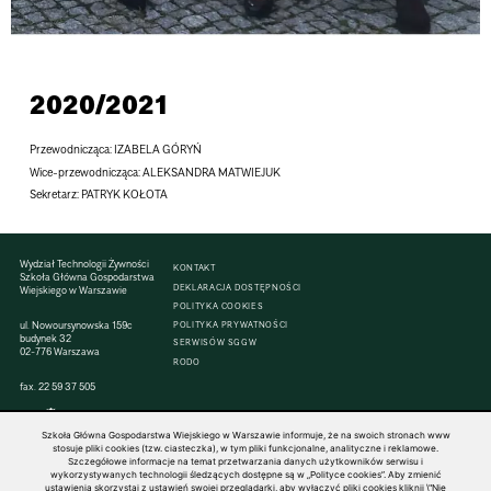
2020/2021
Przewodnicząca: IZABELA GÓRYŃ
Wice-przewodnicząca: ALEKSANDRA MATWIEJUK
Sekretarz: PATRYK KOŁOTA
Wydział Technologii Żywności
KONTAKT
Szkoła Główna Gospodarstwa
DEKLARACJA DOSTĘPNOŚCI
Wiejskiego w Warszawie
POLITYKA COOKIES
ul. Nowoursynowska 159c
POLITYKA PRYWATNOŚCI
budynek 32
SERWISÓW SGGW
02-776 Warszawa
RODO
fax. 22 59 37 505
Szkoła Główna Gospodarstwa Wiejskiego w Warszawie informuje, że na swoich stronach www
stosuje pliki cookies (tzw. ciasteczka), w tym pliki funkcjonalne, analityczne i reklamowe.
Szczegółowe informacje na temat przetwarzania danych użytkowników serwisu i
© 1816–2026 SGGW — ALL RIGHTS RESERVED
wykorzystywanych technologii śledzących dostępne są w „Polityce cookies”. Aby zmienić
ustawienia skorzystaj z ustawień swojej przeglądarki, aby wyłączyć pliki cookies kliknij \"Nie