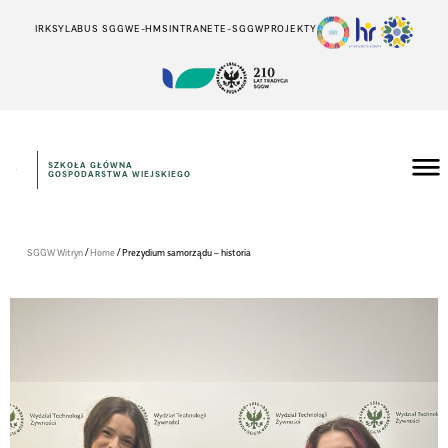
IRK
SYLABUS SGGW
E-HMS
INTRANET
E-SGGW
PROJEKTY
SZKOŁA GŁÓWNA
GOSPODARSTWA WIEJSKIEGO
/
/
SGGW Witryn
Home
Prezydium samorządu – historia