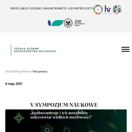
IRK
SYLABUS SGGW
E-HMS
INTRANET
E-SGGW
PROJEKTY
SZKOŁA GŁÓWNA
GOSPODARSTWA WIEJSKIEGO
WYDZIAŁ
TECHNOLOGII
ŻYWNOŚCI
/
/
SGGW Witryn
Home
Aktualności
6 maja, 2021