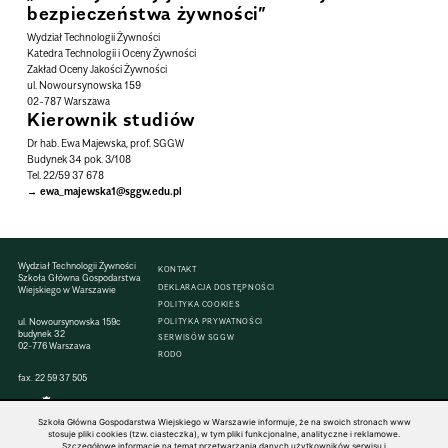
bezpieczeństwa żywności”
Wydział Technologii Żywności
Katedra Technologii i Oceny Żywności
Zakład Oceny Jakości Żywności
ul. Nowoursynowska 159
02-787 Warszawa
Kierownik studiów
Dr hab. Ewa Majewska, prof. SGGW
Budynek 34 pok. 3/108
Tel. 22/59 37 678
ewa_majewska1@sggw.edu.pl
Wydział Technologii Żywności
KONTAKT
Szkoła Główna Gospodarstwa
DEKLARACJA DOSTĘPNOŚCI
Wiejskiego w Warszawie
POLITYKA COOKIES
ul. Nowoursynowska 159c
POLITYKA PRYWATNOŚCI
budynek 32
SERWISÓW SGGW
02-776 Warszawa
RODO
fax. 22 59 37 505
Szkoła Główna Gospodarstwa Wiejskiego w Warszawie informuje, że na swoich stronach www
stosuje pliki cookies (tzw. ciasteczka), w tym pliki funkcjonalne, analityczne i reklamowe.
Szczegółowe informacje na temat przetwarzania danych użytkowników serwisu i