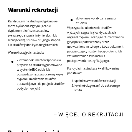
Warunki rekrutacji
dokonanie wpłaty za I semestr
Kandydatem na studia podyplomowe
studiów.
może być osoba legitymująca się
W przypadku ukończenia studiów
dyplomem ukończenia studiów
wyższych za granicą kandydat składa
pierwszego stopnia (inżynierskich lub
oryginał dyplomu oraz jego tłumaczenie na
licencjackich), studiów drugiego stopnia
język polski potwierdzony przez
lub studiów jednolitych magisterskich.
upoważnione instytucje, a także dokument
potwierdzający nostryfikację dyplomu lub
Warunki przyjęcia na studia:
zaświadczenie o zwolnieniu z
Złożenie dokumentów (podanie o
postępowania nostryfikującego.
przyjęcie na studia wygenerowane
Kandydaci na studia są kwalifikowani na
w systemie IRK, odpis lub
podstawie
:
poświadczoną przez uczelnię kopię
dyplomu ukończenia studiów
spełnienia warunków rekrutacji
uprawniających do podjęcia studiów
kolejności zgłoszeń do ustalonego
podyplomowych)
limitu
WIĘCEJ O REKRUTACJI