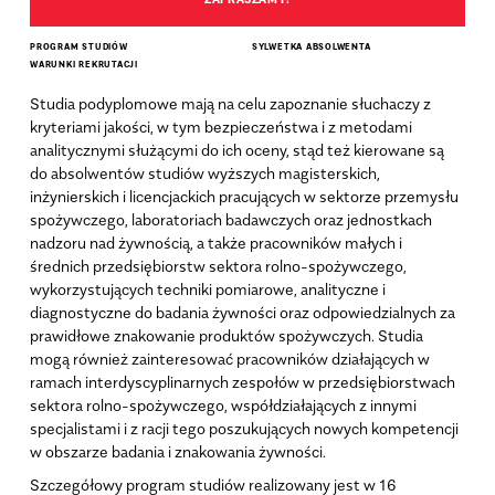
PROGRAM STUDIÓW
SYLWETKA ABSOLWENTA
WARUNKI REKRUTACJI
Studia podyplomowe mają na celu zapoznanie słuchaczy z
kryteriami jakości, w tym bezpieczeństwa i z metodami
analitycznymi służącymi do ich oceny, stąd też kierowane są
do absolwentów studiów wyższych magisterskich,
inżynierskich i licencjackich pracujących w sektorze przemysłu
spożywczego, laboratoriach badawczych oraz jednostkach
nadzoru nad żywnością, a także pracowników małych i
średnich przedsiębiorstw sektora rolno-spożywczego,
wykorzystujących techniki pomiarowe, analityczne i
diagnostyczne do badania żywności oraz odpowiedzialnych za
prawidłowe znakowanie produktów spożywczych. Studia
mogą również zainteresować pracowników działających w
ramach interdyscyplinarnych zespołów w przedsiębiorstwach
sektora rolno-spożywczego, współdziałających z innymi
specjalistami i z racji tego poszukujących nowych kompetencji
w obszarze badania i znakowania żywności.
Szczegółowy program studiów realizowany jest w 16