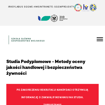
IRK
SYLABUS SGGW
E-HMS
INTRANET
E-SGGW
PROJEKTY
SZKOŁA GŁÓWNA
GOSPODARSTWA WIEJSKIEGO
Studia Podyplomowe - Metody oceny
jakości handlowej i bezpieczeństwa
żywności
PO ZAKOŃCZENIU REKRUTACJI KANDYDACI OTRZYMUJĄ
INFORMACJĘ O ZAKWALIFIKOWANIU NA STUDIA.
ZAPRASZAMY!